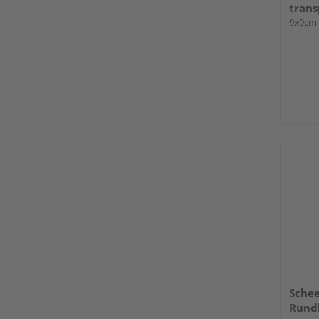
trans
9x9cm
Schee
Rundk