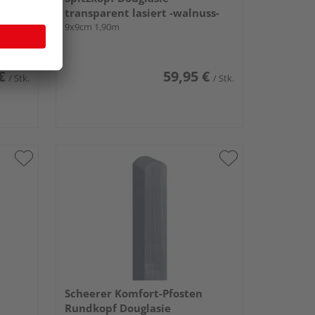
goni-
transparent lasiert -walnuss-
9x9cm 1,90m
€
59,95 €
/ Stk.
/ Stk.
Scheerer Komfort-Pfosten
Rundkopf Douglasie