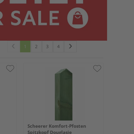
1
2
3
4
Scheerer Komfort-Pfosten
Spitzkopf Douglasie