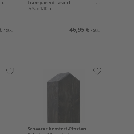
au-
transparent lasiert -
tannengrün-
9x9cm 1,10m
€
46,95 €
/ Stk.
/ Stk.
Scheerer Komfort-Pfosten