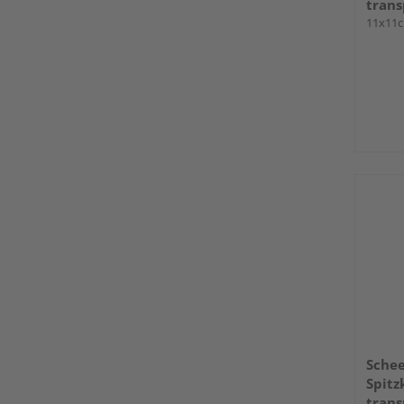
trans
11x11
Schee
Spitz
trans