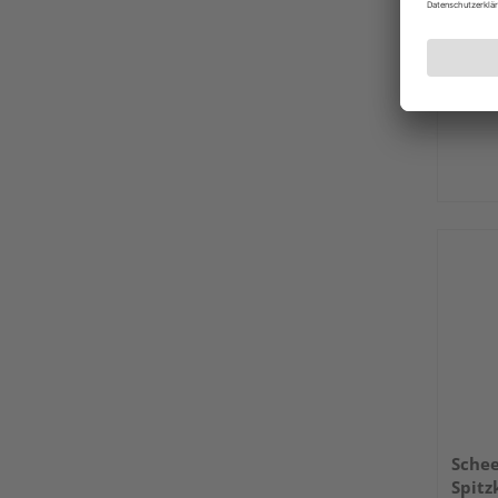
trans
9x9cm
Schee
Spitz