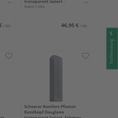
transparent lasiert -
schwedenrot-
9x9cm 1,10m
€
46,95 €
/ Stk.
/ Stk.
Fachberatung
Scheerer Komfort-Pfosten
Rundkopf Douglasie
ss-
transparent lasiert -felsgrau-