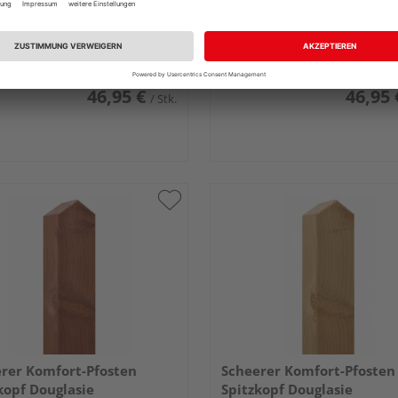
parent lasiert -walnuss-
transparent lasiert -maha
 1,10m
9x9cm 1,10m
46,95 €
46,95 
/ Stk.
rer Komfort-Pfosten
Scheerer Komfort-Pfosten
kopf Douglasie
Spitzkopf Douglasie