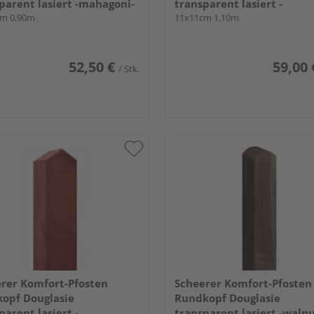
parent lasiert -mahagoni-
transparent lasiert -
cm 0,90m
graphitgrau-
11x11cm 1,10m
52,50 €
59,00 
/ Stk.
rer Komfort-Pfosten
Scheerer Komfort-Pfosten
kopf Douglasie
Rundkopf Douglasie
parent lasiert -
transparent lasiert -walnu