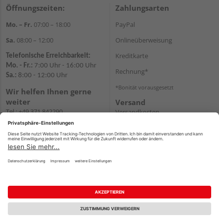
Öffnungszeiten:
Zahlungsarten
Mo. – Fr.
07:00 – 18:00
PayPal
Sa.
08:00 – 12:00
Onlineüberweisung
Kreditkarte
Telefonische Erreichbarkeit:
Mo. - Fr.:
7:00 Uhr - 16:00 Uhr
Rechnung*
Sa.:
8:00 - 12:00 Uhr
*Bonität vorausgesetzt
Wir helfen Ihnen gerne
weiter
Versand
Tel.:
+49 371 842290
Versandkosten
E-
Mail:
shopchemnitz@holzweidauer.de
WhatsApp
Impressum
AGB
Widerruf
Datenschutz
Reservierungsbedingungen
Vertrag widerrufen