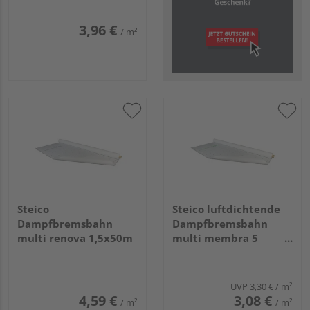
3,96 €
/ m²
Steico
Steico luftdichtende
Dampfbremsbahn
Dampfbremsbahn
multi renova 1,5x50m
multi membra 5
50000x1500mm
UVP
3,30 €
/ m²
4,59 €
3,08 €
/ m²
/ m²