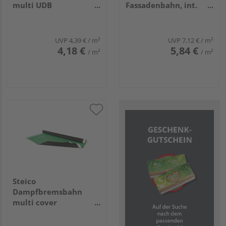
multi UDB
Fassadenbahn, int.
50000x1500mm
Tape 50m x1,5m
UVP
4,39 €
/ m²
UVP
7,12 €
/ m²
4,18 €
5,84 €
/ m²
/ m²
Steico
Dampfbremsbahn
multi cover
50000x1500mm