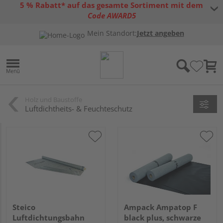
5 % Rabatt* auf das gesamte Sortiment mit dem
Code AWARD5
* Gültig bis 31.08.2026 | Nur solange der Vorrat reicht |
allgemeine
Mein Standort:
Jetzt angeben
Gutscheinbedingungen
Holz und Baustoffe
Luftdichtheits- & Feuchteschutz
Steico
Ampack Ampatop F
Luftdichtungsbahn
black plus, schwarze