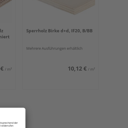
lz
Sperrholz Birke d+d, IF20, B/BB
niert
Mehrere Ausführungen erhältlich
 €
10,12 €
/ m²
/ m²