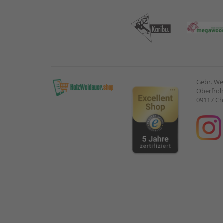
Gebr. W
Oberfroh
09117 C