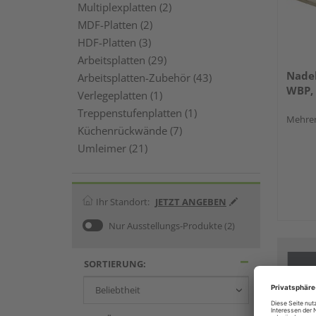
Multiplexplatten (2)
MDF-Platten (2)
HDF-Platten (3)
Arbeitsplatten (29)
Nadel
Arbeitsplatten-Zubehör (43)
WBP, 
Verlegeplatten (1)
Treppenstufenplatten (1)
Mehrer
Küchenrückwände (7)
Umleimer (21)
Ihr Standort:
JETZT ANGEBEN
Nur Ausstellungs-Produkte
(2)
SORTIERUNG: