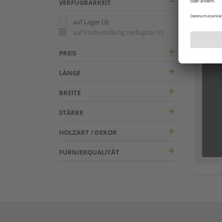
VERFÜGBARKEIT
auf Lager
(3)
auf Vorbestellung verfügbar
(0)
PREIS
LÄNGE
BREITE
STÄRKE
HOLZART / DEKOR
FURNIERQUALITÄT