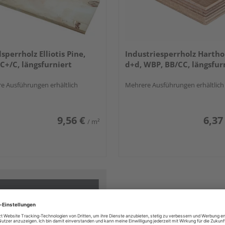
sperrholz Elliotis Pine,
Industriesperrholz Hartho
C+/C, längsfurniert
d+d, WBP, BB/CC, längsfur
e Ausführungen erhältlich
Mehrere Ausführungen erhältlich
9,56 €
6,37
/ m²