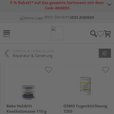
5 % Rabatt* auf das gesamte Sortiment mit dem
Code AWARD5
* Gültig bis 31.08.2026 | Nur solange der Vorrat reicht |
allgemeine
Mein Standort:
Jetzt angeben
Gutscheinbedingungen
Zubehör
Farben & Lacke
Reparatur & Sanierung
Beko Holzkitt
OSMO Fugenkittlösung
Knetholzmasse 110 g
7350