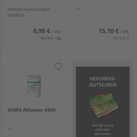
Mehrere Ausführungen
1 l
erhältlich
6,95 €
15,10 €
/ Stk.
/ Stk.
63,18 € / kg
15,10 € / l
OSMO Abbeizer 6000
1 l