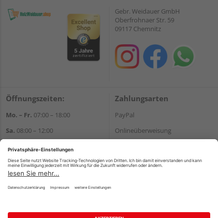
Gebr. Weidauer GmbH
Oberfrohnaer Str. 59
09117 Chemnitz
Öffnungszeiten:
Zahlungsarten
Mo. – Fr.
07:00 – 18:00
PayPal
Sa.
08:00 – 12:00
Onlineüberweisung
Kreditkarte
Telefonische Erreichbarkeit:
Mo. - Fr.:
7:00 Uhr - 16:00 Uhr
Rechnung*
Sa.:
8:00 - 12:00 Uhr
*Bonität vorausgesetzt
Wir helfen Ihnen gerne
weiter
Versand
Tel.:
+49 371 842290
Versandkosten
E-