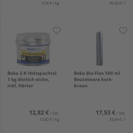
9,56 € / kg
96,20 € / l
Beko 2-K Holzspachtel
Beko Bio-Flex 500 ml
1 kg ähnlich eiche,
Beutelware kork-
inkl. Härter
braun
12,82 €
17,53 €
/ Stk.
/ Stk.
12,82 € / kg
35,06 € / l