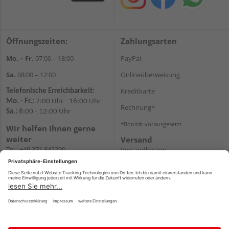
Öffnungszeiten:
Zahlungsarten
Mo. – Fr.
07:00 – 18:00
PayPal
Sa.
08:00 – 12:00
Onlineüberweisung
Kreditkarte
Telefonische Erreichbarkeit:
Mo. - Fr.:
7:00 Uhr - 16:00 Uhr
Rechnung*
Sa.:
8:00 - 12:00 Uhr
*Bonität vorausgesetzt
Wir helfen Ihnen gerne
weiter
Versand
Tel.:
+49 371 842290
Versandkosten
E-
Mail:
shopchemnitz@holzweidauer.de
WhatsApp
Impressum
AGB
Widerruf
Datenschutz