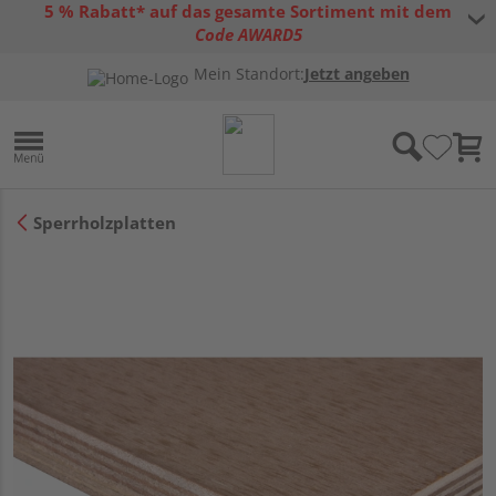
5 % Rabatt* auf das gesamte Sortiment mit dem
Code AWARD5
* Gültig bis 31.08.2026 | Nur solange der Vorrat reicht |
allgemeine
Mein Standort:
Jetzt angeben
Gutscheinbedingungen
Sperrholzplatten