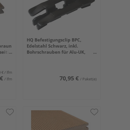
HQ Befestigungsclip BPC,
braun
Edelstahl Schwarz, inkl.
seitig
Bohrschrauben für Alu-UK,
ohne Bit+Bohrer, 100
20 x
Stück/Karton
0 €
/ lfm
 €
70,95 €
/ lfm
/ Paket(e)