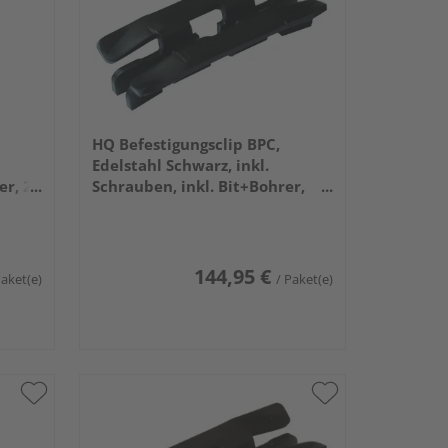
HQ Befestigungsclip BPC,
Edelstahl Schwarz, inkl.
er, 25
Schrauben, inkl. Bit+Bohrer,
250 Stück/Eimer
144,95 €
Paket(e)
/ Paket(e)