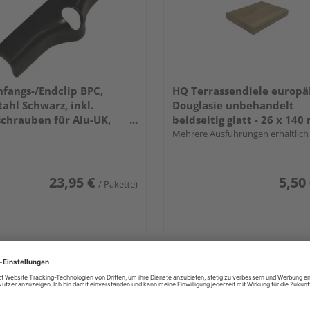
fangs-/Endclip BPC,
HQ Terrassendiele europä
tahl Schwarz, inkl.
Douglasie unbehandelt
chrauben für Alu-UK,
beidseitig glatt - 26 x 14
Bit+Bohrer, 25
Mehrere Ausführungen erhältlich
/Karton
23,95 €
5,50
/ Paket(e)