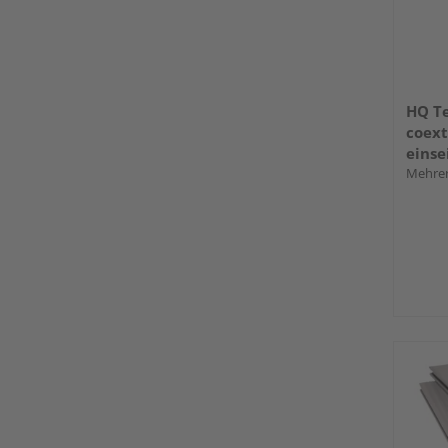
HQ Te
coext
einse
längs
Mehrer
140 