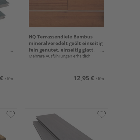
HQ Terrassendiele Bambus
mineralveredelt geölt einseitig
fein genutet, einseitig glatt,
ffelt,
längsseitige Nut - 20 x 137 mm
Mehrere Ausführungen erhältlich
 x 210
 €
12,95 €
/ lfm
/ lfm