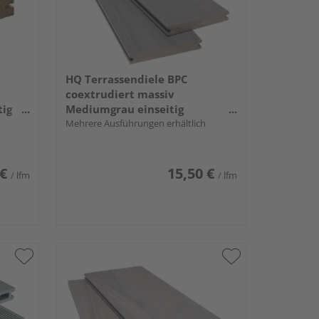
HQ Terrassendiele BPC
coextrudiert massiv
tig
Mediumgrau einseitig
 x 138
Holzstruktur, einseitig
Mehrere Ausführungen erhältlich
individuell strukturiert,
längsseitige Nut, AreaPico - 20 x
140 mm
 €
15,50 €
/ lfm
/ lfm