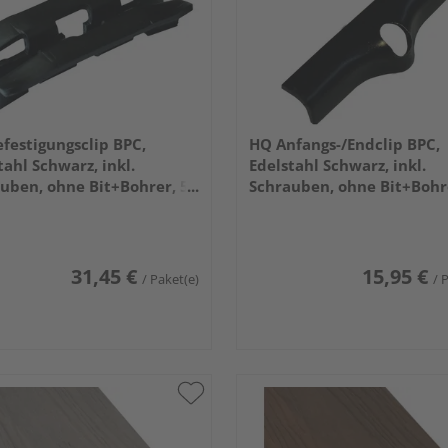
festigungsclip BPC,
HQ Anfangs-/Endclip BPC,
tahl Schwarz, inkl.
Edelstahl Schwarz, inkl.
uben, ohne Bit+Bohrer, 50
Schrauben, ohne Bit+Bohr
/Karton
Stück/Karton
31,45 €
15,95 €
/ Paket(e)
/ 