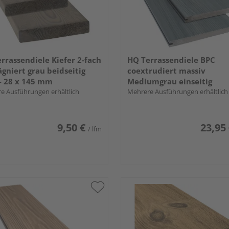
rrassendiele Kiefer 2-fach
HQ Terrassendiele BPC
gniert grau beidseitig
coextrudiert massiv
 - 28 x 145 mm
Mediumgrau einseitig
e Ausführungen erhältlich
Holzstruktur, einseitig geri
Mehrere Ausführungen erhältlich
längsseitige Nut, Area - 20
mm
9,50 €
23,95
/ lfm