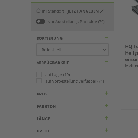
Ihr Standort:
JETZT ANGEBEN
Nur Ausstellungs-Produkte
(70)
SORTIERUNG:
HQ Te
Hellgr
einse
VERFÜGBARKEIT
Miru 
Mehrer
auf Lager
(10)
auf Vorbestellung verfügbar
(71)
PREIS
FARBTON
LÄNGE
BREITE