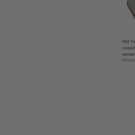
HQ Te
coext
einse
indiv
Mehrer
längs
140 