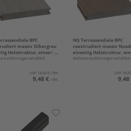
rrassendiele BPC
HQ Terrassendiele BPC
rudiert massiv Silbergrau
coextrudiert massiv Nuss
itig Holzstruktur, einseitig
einseitig Holzstruktur, ein
iduell strukturiert,
e Ausführungen erhältlich
individuell strukturiert,
Mehrere Ausführungen erhältlich
seitige Nut, Primo+ - 20 x
längsseitige Nut, Primo+ - 
mm
140 mm
UVP
14,50 €
/ lfm
UVP
14,5
9,48 €
9,48
/ lfm