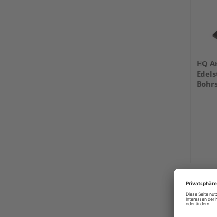
HQ An
Edels
Bohrs
ohne 
Stück