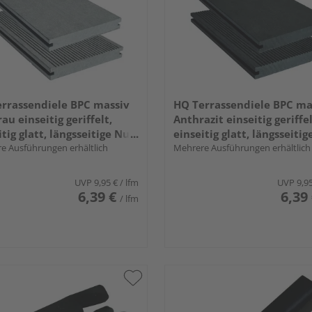
rrassendiele BPC massiv
HQ Terrassendiele BPC ma
au einseitig geriffelt,
Anthrazit einseitig geriffel
itig glatt, längsseitige Nut,
einseitig glatt, längsseitig
- 20 x 140 mm
e Ausführungen erhältlich
Miru - 20 x 140 mm
Mehrere Ausführungen erhältlich
UVP
9,95 €
/ lfm
UVP
9,9
6,39 €
6,39
/ lfm