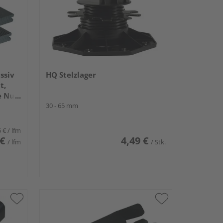
ssiv
HQ Stelzlager
t,
e Nut,
30 - 65 mm
5 €
/ lfm
 €
4,49 €
/ lfm
/ Stk.