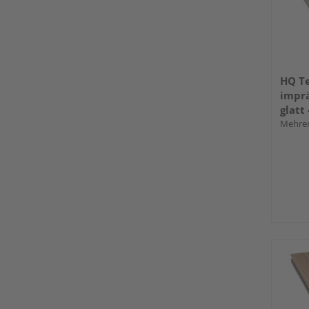
HQ Te
imprä
glatt
Mehrer