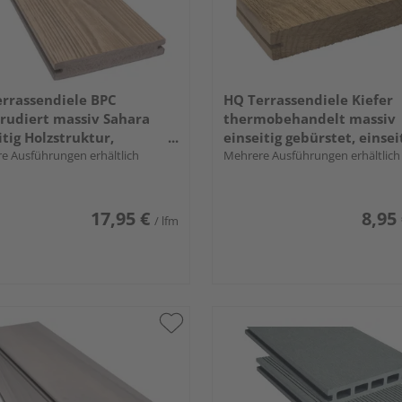
rrassendiele BPC
HQ Terrassendiele Kiefer
rudiert massiv Sahara
thermobehandelt massiv
itig Holzstruktur,
einseitig gebürstet, einsei
seitige Nut, TuraPico - 21 x
e Ausführungen erhältlich
glatt, längsseitige Nut - 26
Mehrere Ausführungen erhältlich
mm
mm
17,95 €
8,95
/ lfm