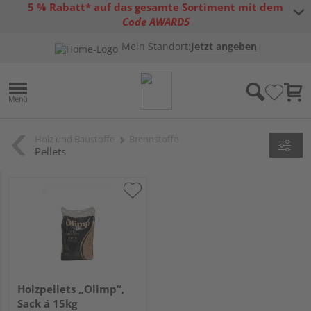
5 % Rabatt* auf das gesamte Sortiment mit dem
Code AWARD5
* Gültig bis 31.08.2026 | Nur solange der Vorrat reicht |
allgemeine
Mein Standort:
Jetzt angeben
Gutscheinbedingungen
Holz und Baustoffe
Brennstoffe
Pellets
Holzpellets „Olimp“,
Sack á 15kg