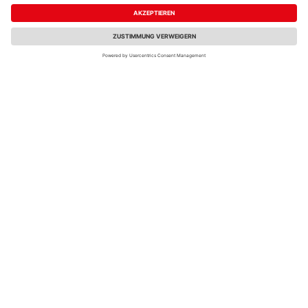
Oberfrohnaer Str. 59
09117 Chemnitz
Öffnungszeiten:
Zahlungsarten
Mo. – Fr.
07:00 – 18:00
PayPal
Sa.
08:00 – 12:00
Onlineüberweisung
Kreditkarte
Telefonische Erreichbarkeit:
Mo. - Fr.:
7:00 Uhr - 16:00 Uhr
Rechnung*
Sa.:
8:00 - 12:00 Uhr
*Bonität vorausgesetzt
Wir helfen Ihnen gerne
weiter
Versand
Tel.:
+49 371 842290
Versandkosten
E-
Mail:
shopchemnitz@holzweidauer.de
WhatsApp