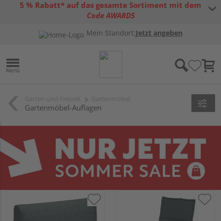
5 % Rabatt* auf das gesamte Sortiment mit dem
Code AWARD5
* Gültig bis 31.08.2026 | Nur solange der Vorrat reicht |
allgemeine
Mein Standort:
Jetzt angeben
Gutscheinbedingungen
Garten und Freizeit
Gartenmöbel
Gartenmöbel-Auflagen