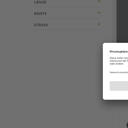
LÄNGE
BREITE
STÄRKE