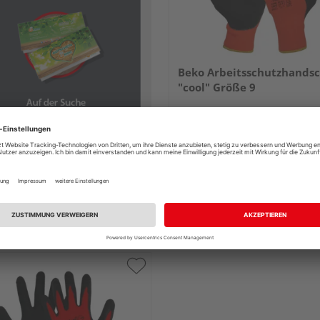
Beko Arbeitsschutzhands
"cool" Größe 9
7,31 