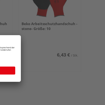
chuh
Beko Arbeitsschutzhandschuh -
stone- Größe: 10
€
6,43 €
/ Stk.
/ Stk.