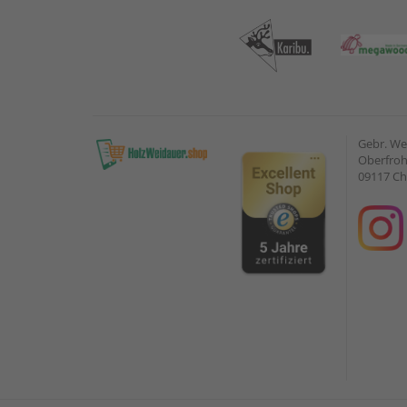
Gebr. W
Oberfroh
09117 C