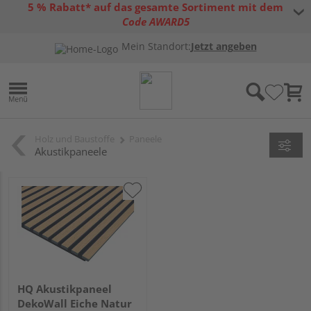
5 % Rabatt* auf das gesamte Sortiment mit dem
Code AWARD5
* Gültig bis 31.08.2026 | Nur solange der Vorrat reicht |
allgemeine
Mein Standort:
Jetzt angeben
Gutscheinbedingungen
Holz und Baustoffe
Paneele
Akustikpaneele
HQ Akustikpaneel
DekoWall Eiche Natur