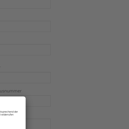
*
usnummer