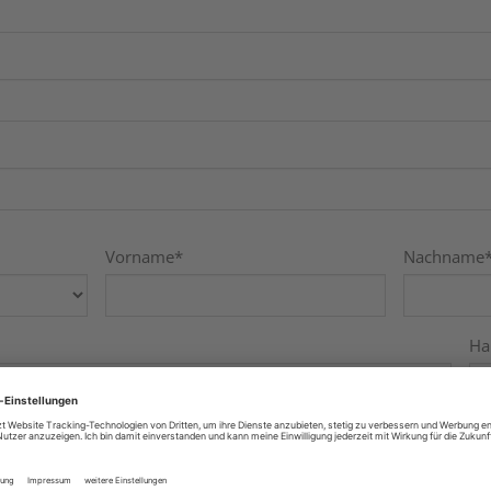
Vorname
*
Nachname
Ha
Ort