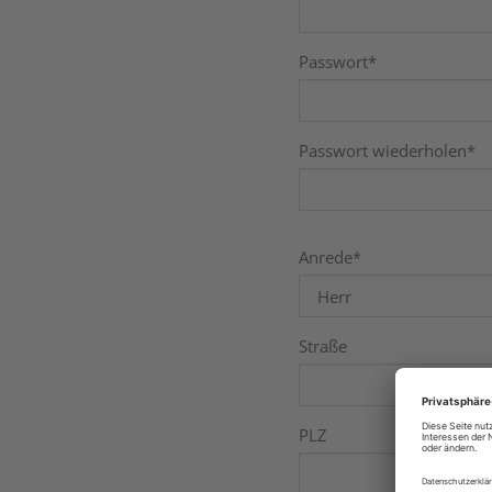
Passwort
*
Passwort wiederholen
*
Anrede
*
Straße
PLZ