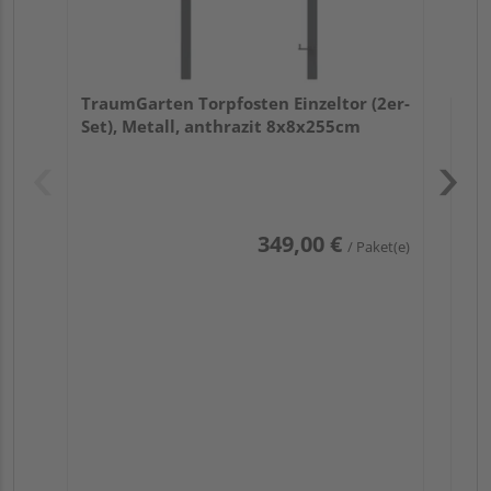
TraumGarten Torpfosten Einzeltor (2er-
Set), Metall, anthrazit 8x8x255cm
Pas
349,00 €
/ Paket(e)