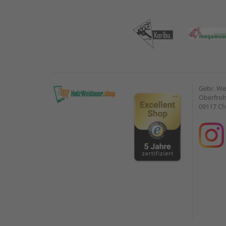
Gebr. W
Oberfroh
09117 C