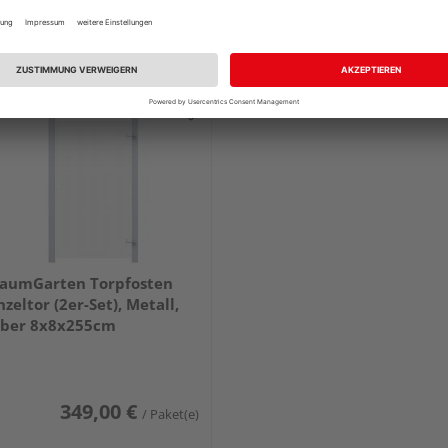
aumGarten Torpfosten
nzeltor (2er-Set), Metall,
lber 8x8x255cm
349,00 €
/ Paket(e)