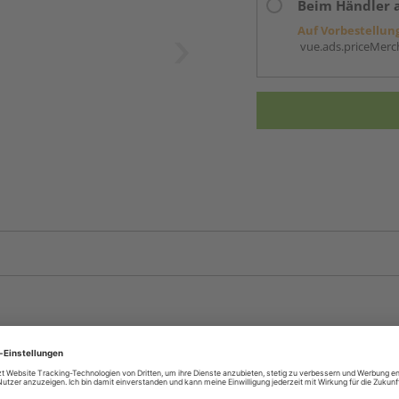
Beim Händler 
Auf Vorbestellun
vue.ads.priceMerch