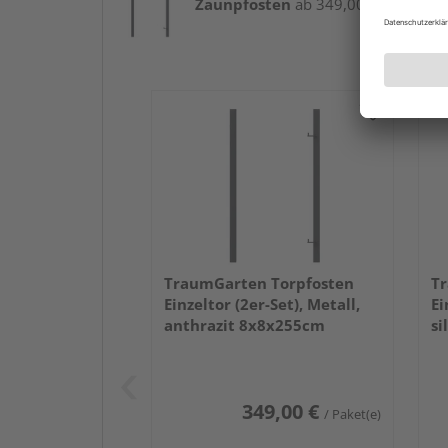
Zaunpfosten
ab 349,00 € / Paket(e)
TraumGarten Torpfosten
Tr
Einzeltor (2er-Set), Metall,
Ei
anthrazit 8x8x255cm
si
349,00 €
/ Paket(e)