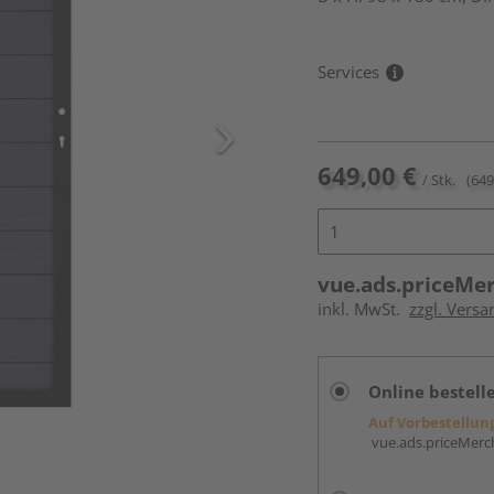
Services
649,00 €
/ Stk.
(649
vue.ads.priceMe
inkl. MwSt.
zzgl. Versa
Online bestell
Auf Vorbestellun
vue.ads.priceMerch