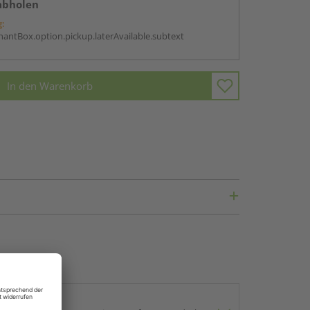
abholen
g:
antBox.option.pickup.laterAvailable.subtext
In den Warenkorb