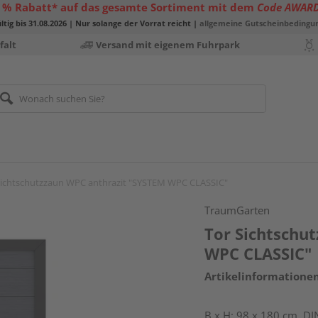
 % Rabatt* auf das gesamte Sortiment mit dem
Code AWAR
ltig bis 31.08.2026 | Nur solange der Vorrat reicht |
allgemeine Gutscheinbedingu
falt
Versand mit eigenem Fuhrpark
Sichtschutzzaun WPC anthrazit "SYSTEM WPC CLASSIC"
TraumGarten
Tor Sichtschu
WPC CLASSIC"
Artikelinformatione
B x H: 98 x 180 cm, DI