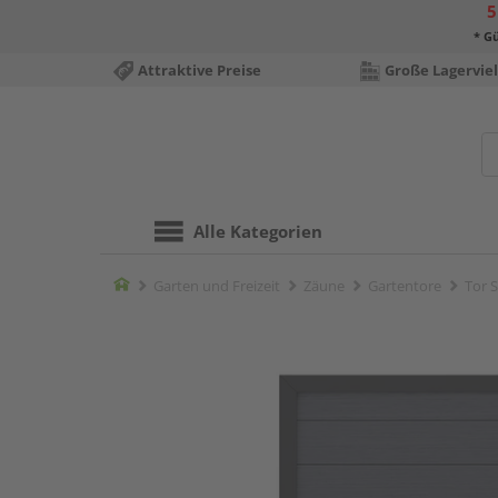
5
* Gü
Attraktive Preise
Große Lagerviel
Alle Kategorien
Home
Garten und Freizeit
Zäune
Gartentore
Tor 