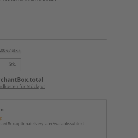
,00 € / Stk.)
Stk.
rchantBox.total
ndkosten für Stückgut
en
g:
antBox.option.delivery.laterAvailable.subtext