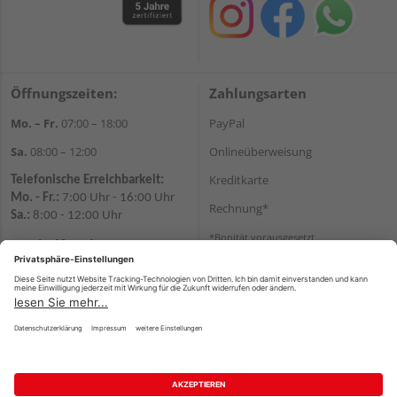
Öffnungszeiten:
Zahlungsarten
Mo. – Fr.
07:00 – 18:00
PayPal
Sa.
08:00 – 12:00
Onlineüberweisung
Kreditkarte
Telefonische Erreichbarkeit:
Mo. - Fr.:
7:00 Uhr - 16:00 Uhr
Rechnung*
Sa.:
8:00 - 12:00 Uhr
*Bonität vorausgesetzt
Wir helfen Ihnen gerne
weiter
Versand
Tel.:
+49 371 842290
Versandkosten
E-
Mail:
shopchemnitz@holzweidauer.de
WhatsApp