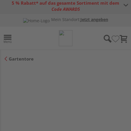
5 % Rabatt* auf das gesamte Sortiment mit dem
Code AWARD5
* Gültig bis 31.08.2026 | Nur solange der Vorrat reicht |
allgemeine
Mein Standort:
Jetzt angeben
Gutscheinbedingungen
Gartentore