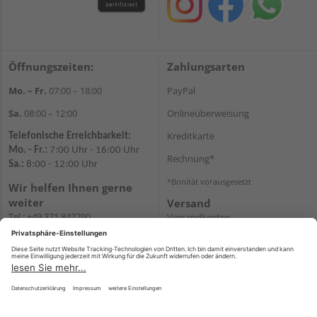
Öffnungszeiten:
Zahlungsarten
Mo. – Fr.
07:00 – 18:00
PayPal
Sa.
08:00 – 12:00
Onlineüberweisung
Kreditkarte
Telefonische Erreichbarkeit:
Mo. - Fr.:
7:00 Uhr - 16:00 Uhr
Rechnung*
Sa.:
8:00 - 12:00 Uhr
*Bonität vorausgesetzt
Wir helfen Ihnen gerne
weiter
Versand
Tel.:
+49 371 842290
Versandkosten
E-
Mail:
shopchemnitz@holzweidauer.de
WhatsApp