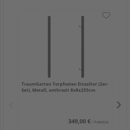
Tra
Set
TraumGarten Torpfosten Einzeltor (2er-
Set), Metall, anthrazit 8x8x255cm
Pas
349,00 €
/ Paket(e)