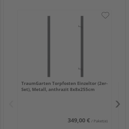
Tra
Set
TraumGarten Torpfosten Einzeltor (2er-
Set), Metall, anthrazit 8x8x255cm
Pas
349,00 €
/ Paket(e)