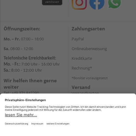
Öffnungszeiten:
Zahlungsarten
Mo. – Fr.
07:00 – 18:00
PayPal
Sa.
08:00 – 12:00
Onlineüberweisung
Kreditkarte
Telefonische Erreichbarkeit:
Mo. - Fr.:
7:00 Uhr - 16:00 Uhr
Rechnung*
Sa.:
8:00 - 12:00 Uhr
*Bonität vorausgesetzt
Wir helfen Ihnen gerne
weiter
Versand
Tel.:
+49 371 842290
Versandkosten
E-
Mail:
shopchemnitz@holzweidauer.de
WhatsApp