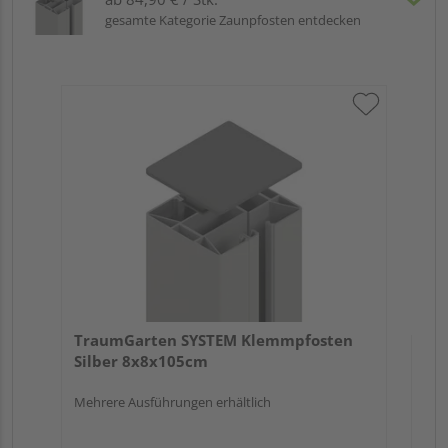
gesamte Kategorie Zaunpfosten entdecken
Tr
An
Meh
TraumGarten SYSTEM Klemmpfosten
Silber 8x8x105cm
Mehrere Ausführungen erhältlich