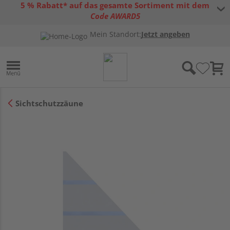
5 % Rabatt* auf das gesamte Sortiment mit dem
Code AWARD5
* Gültig bis 31.08.2026 | Nur solange der Vorrat reicht |
allgemeine
Mein Standort:
Jetzt angeben
Gutscheinbedingungen
Sichtschutzzäune