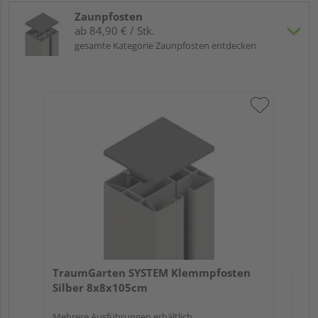
Zaunpfosten
ab 84,90 € / Stk.
gesamte Kategorie Zaunpfosten entdecken
Tr
An
Meh
TraumGarten SYSTEM Klemmpfosten
Silber 8x8x105cm
Mehrere Ausführungen erhältlich