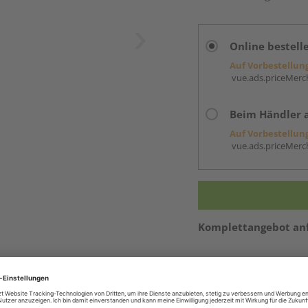
Online bestell
Auf Vorbestellun
vue.ads.priceMerch
Beim Händler 
Auf Vorbestellun
vue.ads.priceMerch
Komplettangebot an