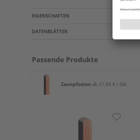
EIGENSCHAFTEN
DATENBLÄTTER
Passende Produkte
Zaunpfosten
ab 21,95 € / Stk.