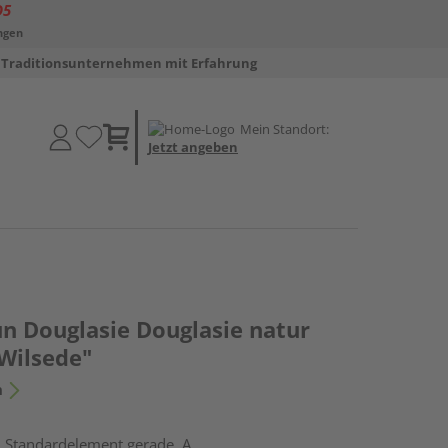
D5
ngen
Traditionsunternehmen mit Erfahrung
Mein Standort:
Jetzt angeben
un Douglasie Douglasie natur
Wilsede"
n
, Standardelement gerade, A