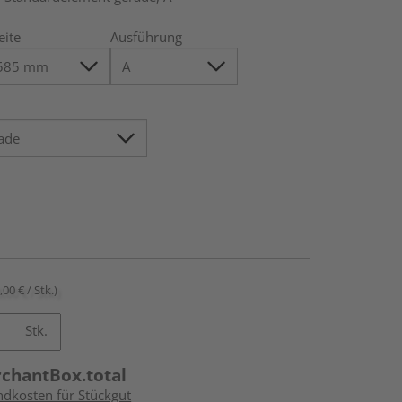
eite
Ausführung
,00 € / Stk.)
Stk.
rchantBox.total
ndkosten für Stückgut