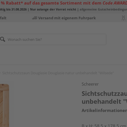
 % Rabatt* auf das gesamte Sortiment mit dem
Code AWAR
ltig bis 31.08.2026 | Nur solange der Vorrat reicht |
allgemeine Gutscheinbedingu
falt
Versand mit eigenem Fuhrpark
Sichtschutzzaun Douglasie Douglasie natur unbehandelt "Wilsede"
Scheerer
Sichtschutzza
unbehandelt "
Artikelinformatione
B x H: 58,5 x 178,5 cm