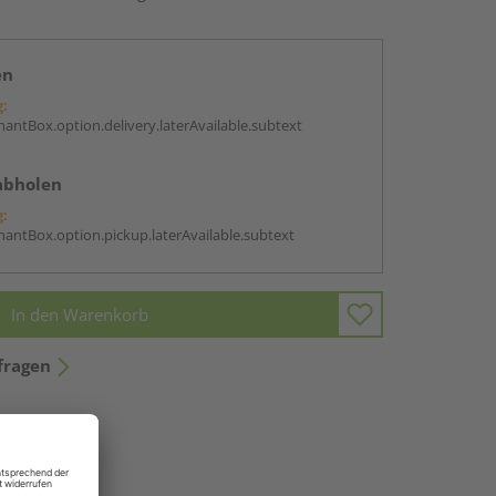
en
g:
antBox.option.delivery.laterAvailable.subtext
abholen
g:
antBox.option.pickup.laterAvailable.subtext
In den Warenkorb
fragen