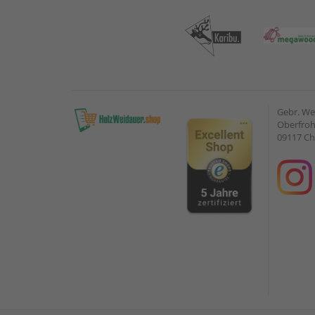
Gebr. W
Oberfroh
09117 C