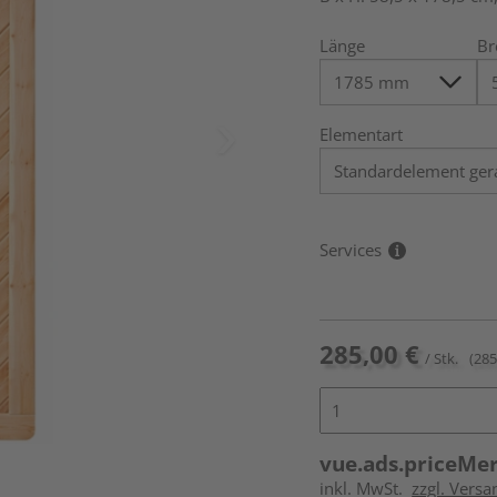
Länge
Br
Elementart
Services
285,00 €
/ Stk.
(285
vue.ads.priceMe
inkl. MwSt.
zzgl. Versa