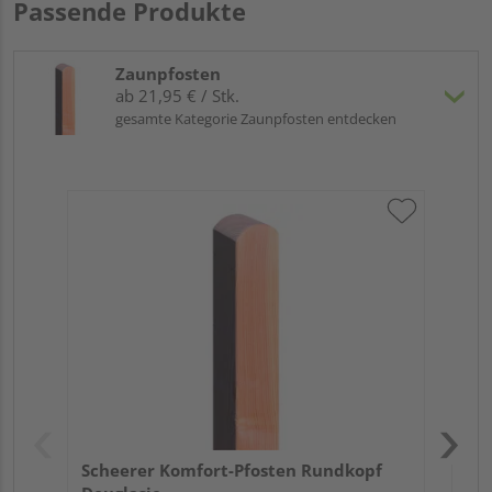
Passende Produkte
Zaunpfosten
ab 21,95 € / Stk.
gesamte Kategorie Zaunpfosten entdecken
Sch
Do
Meh
Scheerer Komfort-Pfosten Rundkopf