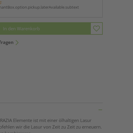
g:
antBox.option.pickup.laterAvailable.subtext
In den Warenkorb
fragen
ZIA Elemente ist mit einer ölhaltigen Lasur
fehlen wir die Lasur von Zeit zu Zeit zu erneuern.