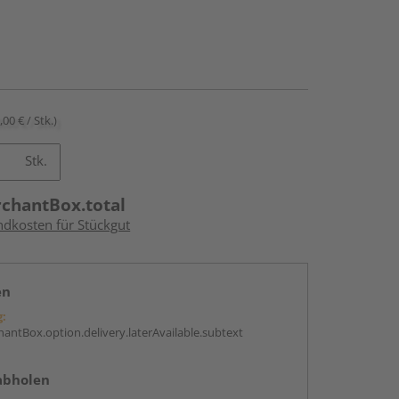
,00 € / Stk.)
Stk.
rchantBox.total
ndkosten für Stückgut
en
g:
antBox.option.delivery.laterAvailable.subtext
abholen