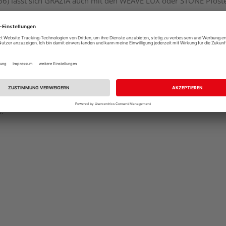
2166) lässt sich GRAZIA auch mit den WEAVE LÜX oder STONE Pfost
k.