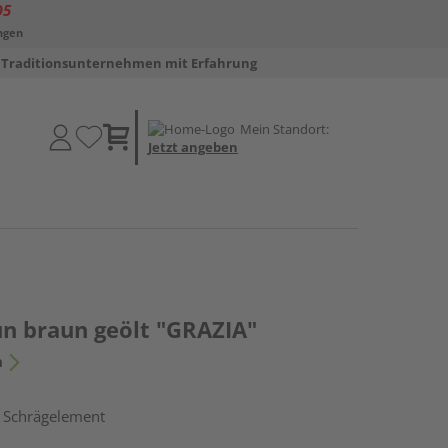
D5
ngen
Traditionsunternehmen mit Erfahrung
Mein Standort:
Jetzt angeben
un braun geölt "GRAZIA"
n
, Schrägelement