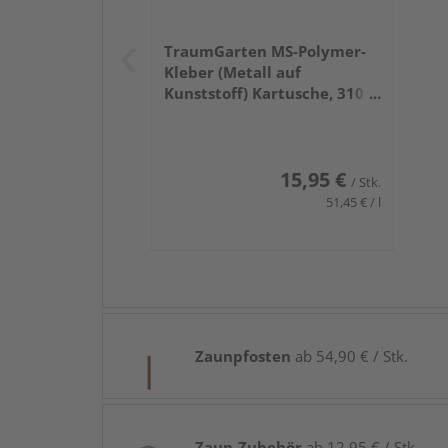
TraumGarten MS-Polymer-
Kleber (Metall auf
Kunststoff) Kartusche, 310
ml
15,95 €
/ Stk.
51,45 € / l
Zaunpfosten
ab 54,90 € / Stk.
Zaun-Zubehör
ab 12,95 € / Stk.