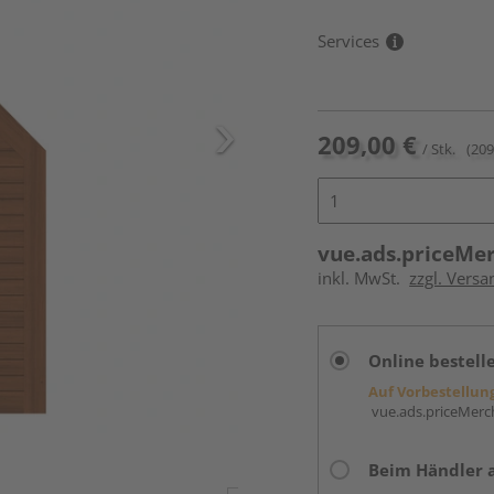
Services
209,00 €
/ Stk.
(209
vue.ads.priceMe
inkl. MwSt.
zzgl. Versa
Online bestell
Auf Vorbestellun
vue.ads.priceMerch
Beim Händler 