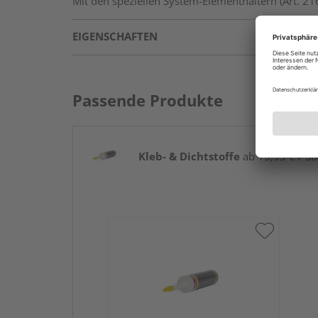
Mit den speziellen System-Elementhaltern (Art. 
EIGENSCHAFTEN
Passende Produkte
Kleb- & Dichtstoffe
ab 15,95 € / St