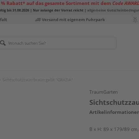
 % Rabatt* auf das gesamte Sortiment mit dem
Code AWAR
ltig bis 31.08.2026 | Nur solange der Vorrat reicht |
allgemeine Gutscheinbedingu
falt
Versand mit eigenem Fuhrpark
Sichtschutzzaun braun geölt "GRAZIA"
TraumGarten
Sichtschutzza
Artikelinformatione
B x H: 89 x 179/89 cm