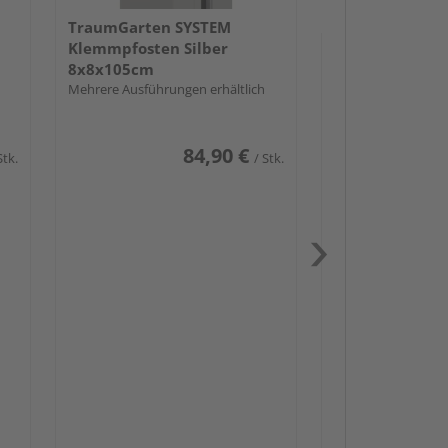
TraumGarten SYSTEM
Klemmpfosten Silber
8x8x105cm
Mehrere Ausführungen erhältlich
84,90 €
Stk.
/ Stk.
Passendes Zube
Schwerlast
Zaunbesch
Zaun-Zube