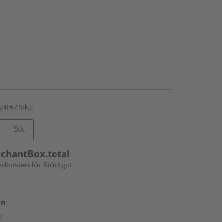
,00 € / Stk.)
Stk.
rchantBox.total
ndkosten für Stückgut
en
g: