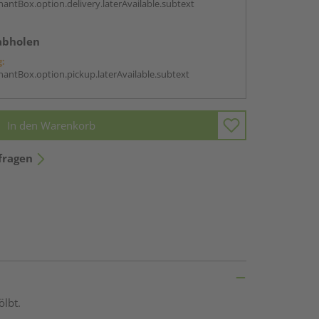
antBox.option.delivery.laterAvailable.subtext
abholen
g:
antBox.option.pickup.laterAvailable.subtext
In den Warenkorb
fragen
ölbt.