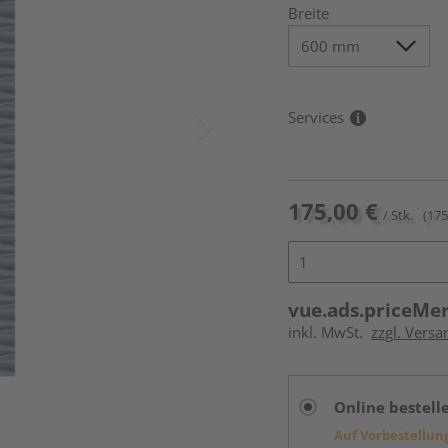
Breite
Services
175,00 €
/ Stk.
(175
vue.ads.priceMe
inkl. MwSt.
zzgl. Versa
Online bestell
Auf Vorbestellun