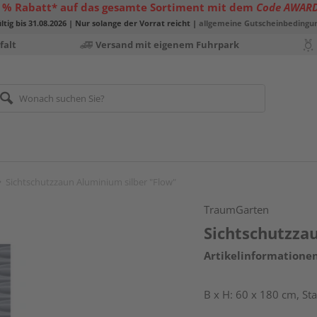
 % Rabatt* auf das gesamte Sortiment mit dem
Code AWAR
ltig bis 31.08.2026 | Nur solange der Vorrat reicht |
allgemeine Gutscheinbedingu
falt
Versand mit eigenem Fuhrpark
Sichtschutzzaun Aluminium silber "Flow"
TraumGarten
Sichtschutzza
Artikelinformatione
B x H: 60 x 180 cm, S