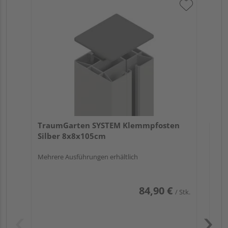
Tr
An
Meh
TraumGarten SYSTEM Klemmpfosten
Silber 8x8x105cm
Mehrere Ausführungen erhältlich
84,90 €
/ Stk.