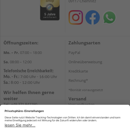
09117 Chemnitz
Öffnungszeiten:
Zahlungsarten
Mo. – Fr.
07:00 – 18:00
PayPal
Sa.
08:00 – 12:00
Onlineüberweisung
Kreditkarte
Telefonische Erreichbarkeit:
Mo. - Fr.:
7:00 Uhr - 16:00 Uhr
Rechnung*
Sa.:
8:00 - 12:00 Uhr
*Bonität vorausgesetzt
Wir helfen Ihnen gerne
weiter
Versand
Tel.:
+49 371 842290
Versandkosten
E-
Mail:
shopchemnitz@holzweidauer.de
WhatsApp