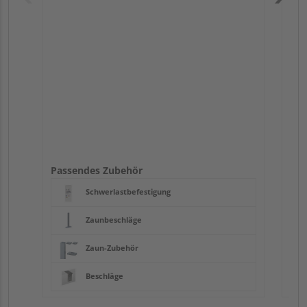
Pas
Passendes Zubehör
Schwerlastbefestigung
Zaunbeschläge
Zaun-Zubehör
Beschläge