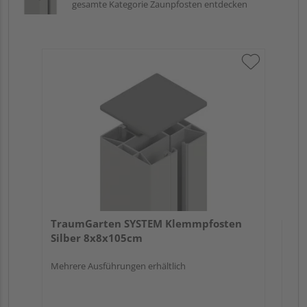
gesamte Kategorie Zaunpfosten entdecken
Tr
An
Meh
TraumGarten SYSTEM Klemmpfosten
Silber 8x8x105cm
Mehrere Ausführungen erhältlich