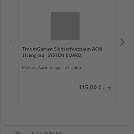
Meh
TraumGarten Sichtschutzzaun ACM
Titangrau "SYSTEM BOARD"
Mehrere Ausführungen erhältlich
115,00 €
/ Stk.
Zaun-Zubehör