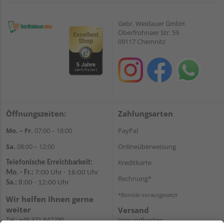
Gebr. Weidauer GmbH
Oberfrohnaer Str. 59
09117 Chemnitz
Öffnungszeiten:
Zahlungsarten
Mo. – Fr.
07:00 – 18:00
PayPal
Sa.
08:00 – 12:00
Onlineüberweisung
Kreditkarte
Telefonische Erreichbarkeit:
Mo. - Fr.:
7:00 Uhr - 16:00 Uhr
Rechnung*
Sa.:
8:00 - 12:00 Uhr
*Bonität vorausgesetzt
Wir helfen Ihnen gerne
weiter
Versand
Tel.:
+49 371 842290
Versandkosten