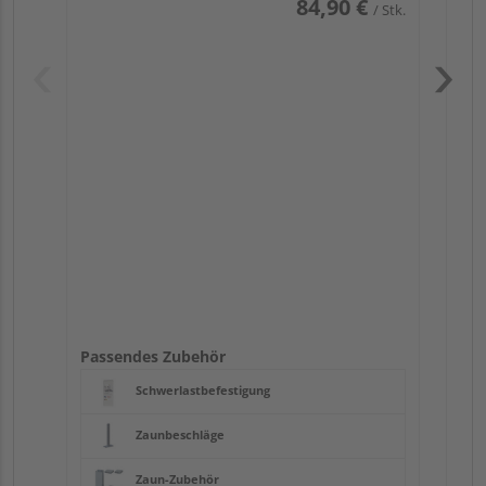
84,90 €
/ Stk.
Pas
Passendes Zubehör
Schwerlastbefestigung
Zaunbeschläge
Zaun-Zubehör