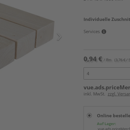
Individuelle Zuschnit
Services
0,94 €
/ lfm
(3,76 € / 
vue.ads.priceMe
inkl. MwSt.
zzgl. Vers
Online bestell
Auf Lager:
vue.ads.priceMerch