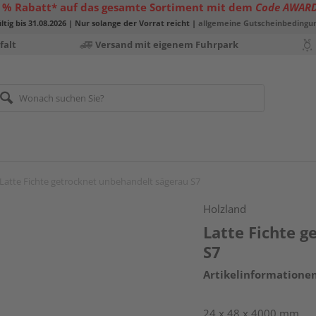
 % Rabatt* auf das gesamte Sortiment mit dem
Code AWAR
ltig bis 31.08.2026 | Nur solange der Vorrat reicht |
allgemeine Gutscheinbedingu
falt
Versand mit eigenem Fuhrpark
Latte Fichte getrocknet unbehandelt sägerau S7
Holzland
Latte Fichte 
S7
Artikelinformatione
24 x 48 x 4000 mm