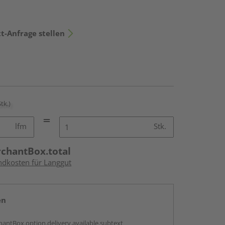
t-Anfrage stellen
Stk.)
lfm
Stk.
rchantBox.total
andkosten für Langgut
en
antBox.option.delivery.available.subtext