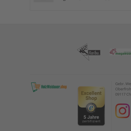
Gebr. W
Oberfroh
09117 C