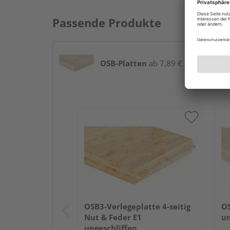
Passende Produkte
OSB-Platten
ab 7,89 € / m²
OSB3-Verlegeplatte 4-seitig
OS
Nut & Feder E1
un
ungeschliffen