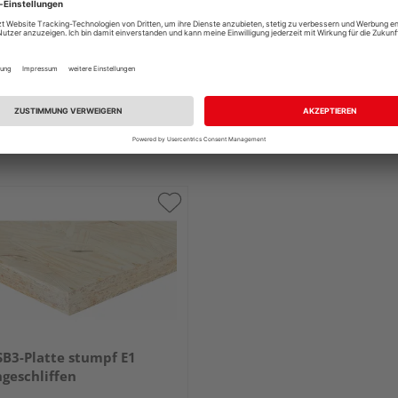
B3-Platte stumpf E1
geschliffen