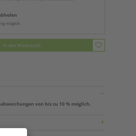
abholen
ng möglich
In den Warenkorb
ßabweichungen von bis zu 10 % möglich.