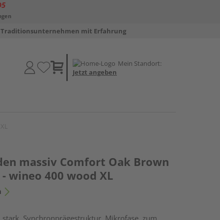
D5
ngen
Traditionsunternehmen mit Erfahrung
Mein Standort:
Jetzt angeben
 XL
den massiv Comfort Oak Brown
 - wineo 400 wood XL
n
 stark, Synchronprägestruktur, Mikrofase, zum