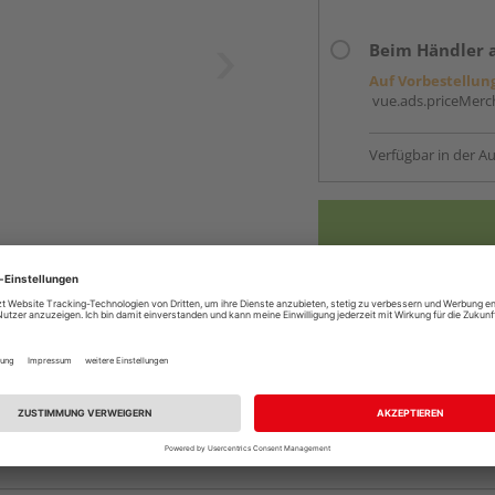
Beim Händler 
Auf Vorbestellun
vue.ads.priceMerch
Verfügbar in der Au
Komplettangebot an