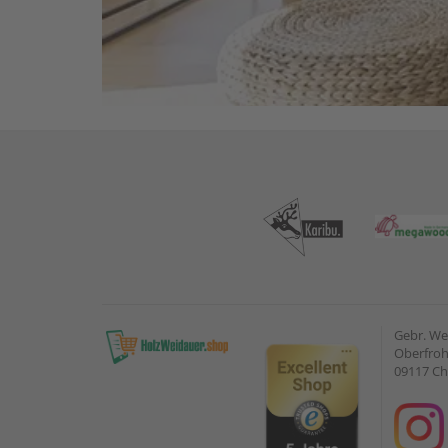
Gebr. W
Oberfroh
09117 C