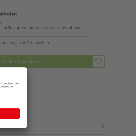
abholen
g:
antBox.option.pickup.laterAvailable.subtext
sstellung - vor Ort ansehen.
In den Warenkorb
fragen