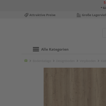
5
* Gü
Attraktive Preise
Große Lagerviel
Alle Kategorien
Home
Bodenbeläge
Designboden
Vinylboden
Kle