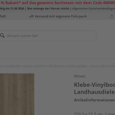
 % Rabatt* auf das gesamte Sortiment mit dem
Code AWAR
ltig bis 31.08.2026 | Nur solange der Vorrat reicht |
allgemeine Gutscheinbedingu
falt
Versand mit eigenem Fuhrpark
be-Vinylboden massiv Comfort Oak Brown Landhausdiele - wineo 400 wood
Wineo
Klebe-Vinylbo
Landhausdiele
Artikelinformatione
150,5 x 23,5 cm, 2 mm