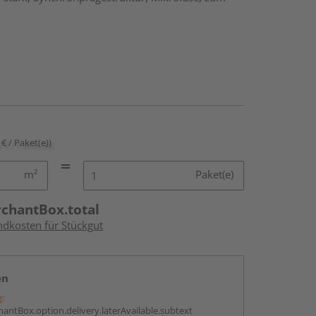
 € / Paket(e))
m²
Paket(e)
rchantBox.total
ndkosten für Stückgut
en
g:
antBox.option.delivery.laterAvailable.subtext