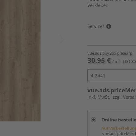
Verkleben
Services
vue.ads.buyBox.price.rrp
30,95 €
/ m²
(131,35
vue.ads.priceMe
inkl. MwSt.
zzgl. Versa
Online bestell
Auf Vorbestellun
vue.ads.priceMerch