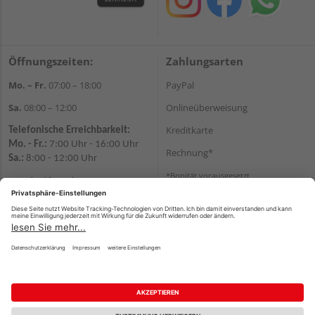
Öffnungszeiten:
Zahlungsarten
Mo. – Fr.
07:00 – 18:00
PayPal
Sa.
08:00 – 12:00
Onlineüberweisung
Kreditkarte
Telefonische Erreichbarkeit:
Mo. - Fr.:
7:00 Uhr - 16:00 Uhr
Rechnung*
Sa.:
8:00 - 12:00 Uhr
*Bonität vorausgesetzt
Wir helfen Ihnen gerne
weiter
Versand
Tel.:
+49 371 842290
Versandkosten
E-
Mail:
shopchemnitz@holzweidauer.de
WhatsApp