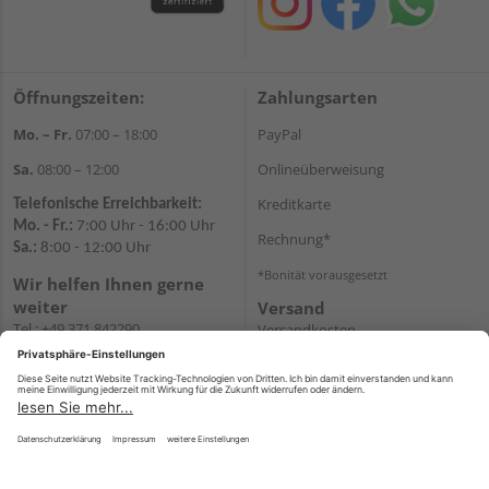
Öffnungszeiten:
Zahlungsarten
Mo. – Fr.
07:00 – 18:00
PayPal
Sa.
08:00 – 12:00
Onlineüberweisung
Kreditkarte
Telefonische Erreichbarkeit:
Mo. - Fr.:
7:00 Uhr - 16:00 Uhr
Rechnung*
Sa.:
8:00 - 12:00 Uhr
*Bonität vorausgesetzt
Wir helfen Ihnen gerne
weiter
Versand
Tel.:
+49 371 842290
Versandkosten
E-
Mail:
shopchemnitz@holzweidauer.de
WhatsApp