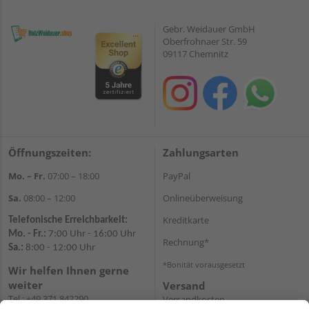
Gebr. Weidauer GmbH
Oberfrohnaer Str. 59
09117 Chemnitz
Öffnungszeiten:
Zahlungsarten
Mo. – Fr.
07:00 – 18:00
PayPal
Sa.
08:00 – 12:00
Onlineüberweisung
Kreditkarte
Telefonische Erreichbarkeit:
Mo. - Fr.:
7:00 Uhr - 16:00 Uhr
Rechnung*
Sa.:
8:00 - 12:00 Uhr
*Bonität vorausgesetzt
Wir helfen Ihnen gerne
weiter
Versand
Tel.:
+49 371 842290
Versandkosten