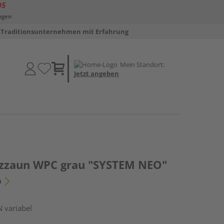
D5
ngen
Traditionsunternehmen mit Erfahrung
Mein Standort:
Jetzt angeben
tzzaun WPC grau "SYSTEM NEO"
n
N variabel