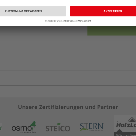
Auf Vorbestellun
vue.ads.priceMerch
Unsere Zertifizierungen und Partner