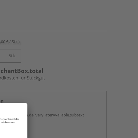
,00 € / Stk.)
Stk.
rchantBox.total
ndkosten für Stückgut
en
g:
antBox.option.delivery.laterAvailable.subtext
abholen