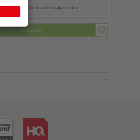
g:
antBox.option.pickup.laterAvailable.subtext
In den Warenkorb