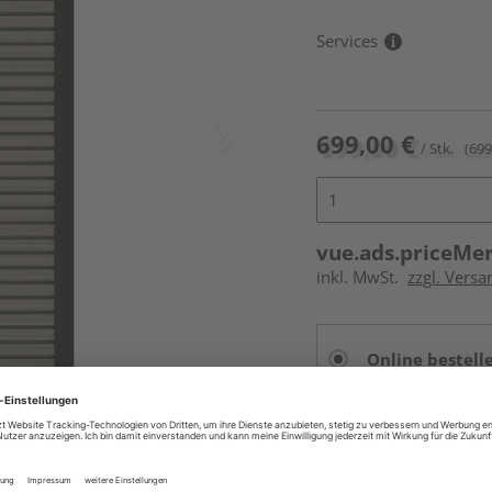
Services
699,00 €
/ Stk.
(699
vue.ads.priceMe
inkl. MwSt.
zzgl. Versa
Online bestell
Auf Vorbestellun
vue.ads.priceMerch
Beim Händler 