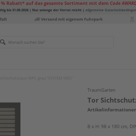
 % Rabatt* auf das gesamte Sortiment mit dem
Code AWAR
ltig bis 31.08.2026 | Nur solange der Vorrat reicht |
allgemeine Gutscheinbedingu
falt
Versand mit eigenem Fuhrpark
Sichtschutzzaun WPC grau "SYSTEM NEO"
TraumGarten
Tor Sichtschu
Artikelinformatione
B x H: 98 x 180 cm, DI