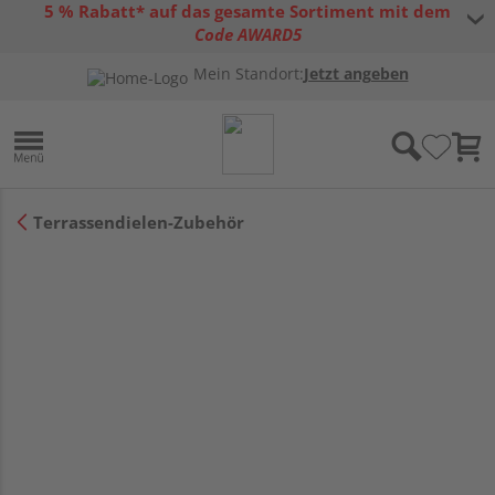
5 % Rabatt* auf das gesamte Sortiment mit dem
Code AWARD5
* Gültig bis 31.08.2026 | Nur solange der Vorrat reicht |
allgemeine
Mein Standort:
Jetzt angeben
Gutscheinbedingungen
Terrassendielen-Zubehör