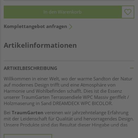
In den Warenkorb
Komplettangebot anfragen
Artikelinformationen
ARTIKELBESCHREIBUNG
Willkommen in einer Welt, wo der warme Sandton der Natur
auf modernes Design trifft und eine Atmosphäre von
Harmonie und Wohlbefinden schafft. Dies ist die Essenz
unserer TraumGarten Terrassendiele WPC Massiv geriffelt /
Holzmaserung in Sand DREAMDECK WPC BICOLOR.
Bei
TraumGarten
vereinen wir jahrzehntelange Erfahrung
mit der Leidenschaft für Qualität und hervorragendes Design.
Unsere Produkte sind das Resultat dieser Hingabe und das
Streben nach Perfektion. Unsere Terrassendielen sind aus
WPC (Wood-Plastic Composite)
gefertigt, einer