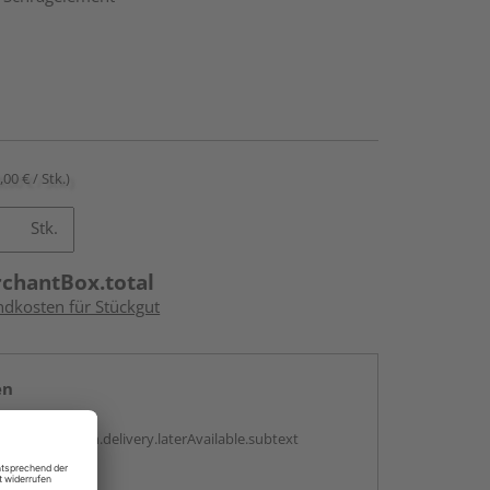
,00 € / Stk.)
Stk.
rchantBox.total
ndkosten für Stückgut
en
g:
antBox.option.delivery.laterAvailable.subtext