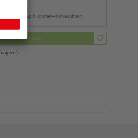
abholen
g:
antBox.option.pickup.laterAvailable.subtext
In den Warenkorb
fragen