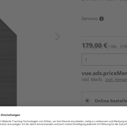
Services
179,00 €
/ Stk.
(179
vue.ads.priceMe
inkl. MwSt.
zzgl. Versa
Online bestell
Auf Vorbestellun
vue.ads.priceMerch