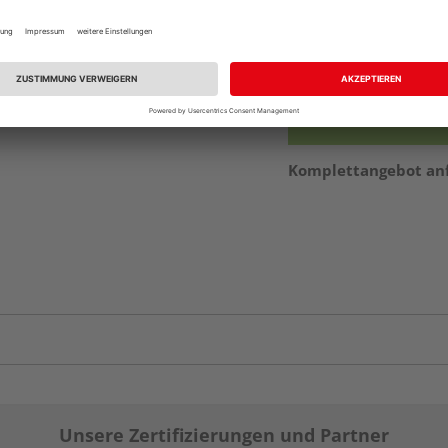
Beim Händler 
Auf Vorbestellun
vue.ads.priceMerch
Komplettangebot an
Unsere Zertifizierungen und Partner