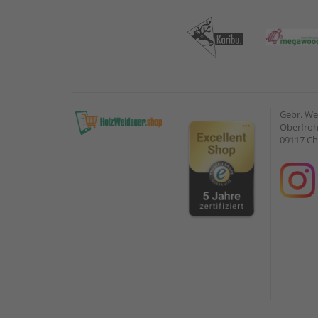
Gebr. W
Oberfroh
09117 C