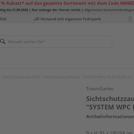
 % Rabatt* auf das gesamte Sortiment mit dem
Code AWAR
ltig bis 31.08.2026 | Nur solange der Vorrat reicht |
allgemeine Gutscheinbedingu
falt
Versand mit eigenem Fuhrpark
Sichtschutzzaun WPC / Aluminium anthrazit "SYSTEM WPC PLATINUM XL"
TraumGarten
Sichtschutzza
"SYSTEM WPC 
Artikelinformatione
B x H: 91 x 180/94 cm