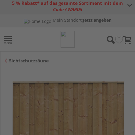
5 % Rabatt* auf das gesamte Sortiment mit dem
Code AWARD5
* Gültig bis 31.08.2026 | Nur solange der Vorrat reicht |
allgemeine
Mein Standort:
Jetzt angeben
Gutscheinbedingungen
Sichtschutzzäune