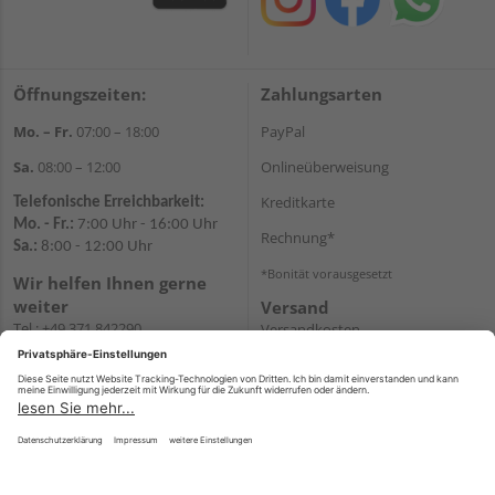
Öffnungszeiten:
Zahlungsarten
Mo. – Fr.
07:00 – 18:00
PayPal
Sa.
08:00 – 12:00
Onlineüberweisung
Kreditkarte
Telefonische Erreichbarkeit:
Mo. - Fr.:
7:00 Uhr - 16:00 Uhr
Rechnung*
Sa.:
8:00 - 12:00 Uhr
*Bonität vorausgesetzt
Wir helfen Ihnen gerne
weiter
Versand
Tel.:
+49 371 842290
Versandkosten
E-
Mail:
shopchemnitz@holzweidauer.de
WhatsApp
Impressum
AGB
Widerruf
Datenschutz