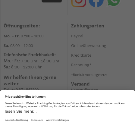
Öffnungszeiten:
Zahlungsarten
Mo. – Fr.
07:00 – 18:00
PayPal
Sa.
08:00 – 12:00
Onlineüberweisung
Kreditkarte
Telefonische Erreichbarkeit:
Mo. - Fr.:
7:00 Uhr - 16:00 Uhr
Rechnung*
Sa.:
8:00 - 12:00 Uhr
*Bonität vorausgesetzt
Wir helfen Ihnen gerne
weiter
Versand
Tel.:
+49 371 842290
Versandkosten
E-
Mail:
shopchemnitz@holzweidauer.de
WhatsApp
Impressum
AGB
Widerruf
Datenschutz