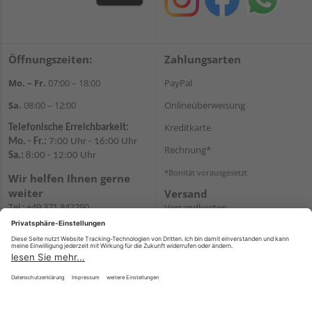
Öffnungszeiten:
Zahlungsarten
Mo. – Fr.
07:00 – 18:00
PayPal
Sa.
08:00 – 12:00
Onlineüberweisung
Kreditkarte
Telefonische Erreichbarkeit:
Mo. - Fr.:
7:00 Uhr - 16:00 Uhr
Rechnung*
Sa.:
8:00 - 12:00 Uhr
*Bonität vorausgesetzt
Wir helfen Ihnen gerne
weiter
Versand
Tel.:
+49 371 842290
Versandkosten
E-
Mail:
shopchemnitz@holzweidauer.de
WhatsApp
Impressum
AGB
Widerruf
Datenschutz