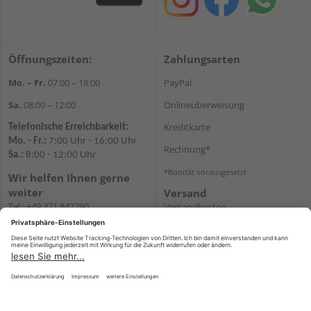
Öffnungszeiten:
Zahlungsarten
Mo. – Fr.
07:00 – 18:00
PayPal
Sa.
08:00 – 12:00
Onlineüberweisung
Kreditkarte
Telefonische Erreichbarkeit:
Mo. - Fr.:
7:00 Uhr - 16:00 Uhr
Rechnung*
Sa.:
8:00 - 12:00 Uhr
*Bonität vorausgesetzt
Wir helfen Ihnen gerne
weiter
Versand
Tel.:
+49 371 842290
Versandkosten
E-
Mail:
shopchemnitz@holzweidauer.de
WhatsApp
Impressum
AGB
Widerruf
Datenschutz