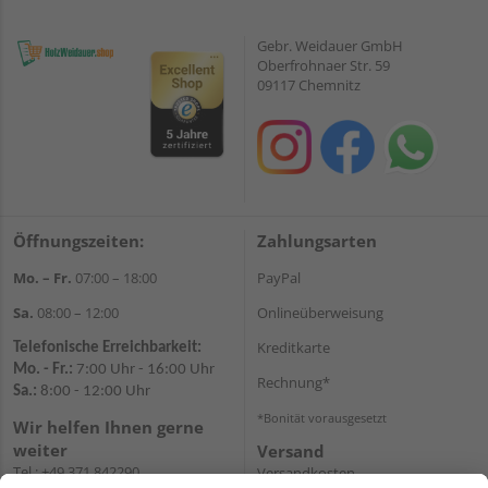
Gebr. Weidauer GmbH
Oberfrohnaer Str. 59
09117 Chemnitz
Öffnungszeiten:
Zahlungsarten
Mo. – Fr.
07:00 – 18:00
PayPal
Sa.
08:00 – 12:00
Onlineüberweisung
Kreditkarte
Telefonische Erreichbarkeit:
Mo. - Fr.:
7:00 Uhr - 16:00 Uhr
Rechnung*
Sa.:
8:00 - 12:00 Uhr
*Bonität vorausgesetzt
Wir helfen Ihnen gerne
weiter
Versand
Tel.:
+49 371 842290
Versandkosten