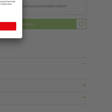
g:
antBox.option.pickup.laterAvailable.subtext
In den Warenkorb