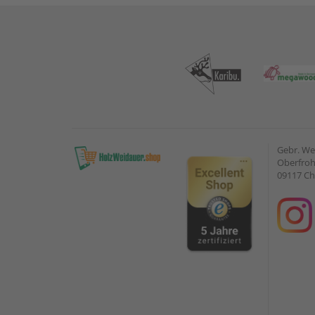
Gebr. W
Oberfroh
09117 C