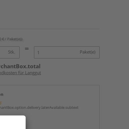
0 € / Paket(e))
Stk.
Paket(e)
rchantBox.total
andkosten für Langgut
en
g:
antBox.option.delivery.laterAvailable.subtext
abholen