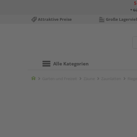
5
* Gü
Attraktive Preise
Große Lagerviel
Alle Kategorien
Home
Garten und Freizeit
Zäune
Zaunlatten
Rieg