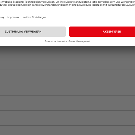
Auf Vorbestellun
vue.ads.priceMerch