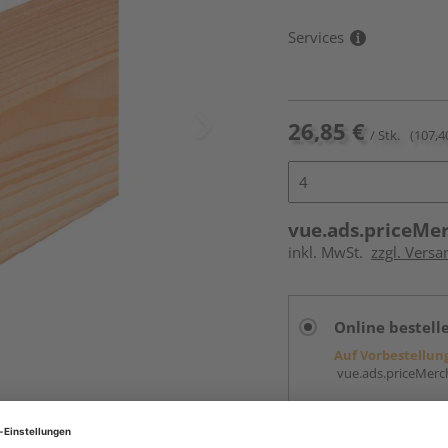
Services
26,85 €
/ Stk.
(107,4
vue.ads.priceMe
inkl. MwSt.
zzgl. Vers
Online bestell
Auf Vorbestellun
vue.ads.priceMerch
Beim Händler 