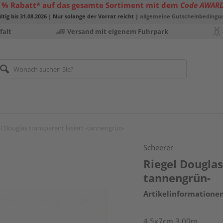
 % Rabatt* auf das gesamte Sortiment mit dem
Code AWAR
ltig bis 31.08.2026 | Nur solange der Vorrat reicht |
allgemeine Gutscheinbedingu
falt
Versand mit eigenem Fuhrpark
l Douglas transparent lasiert -tannengrün-
Scheerer
Riegel Douglas
tannengrün-
Artikelinformatione
4,5x7cm 3,00m