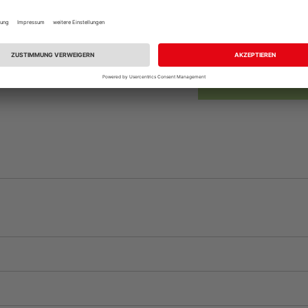
Beim Händler 
Auf Vorbestellun
vue.ads.priceMerch