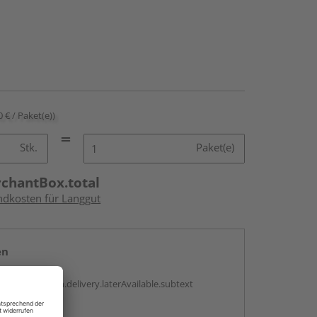
0 € / Paket(e))
Stk.
Paket(e)
rchantBox.total
andkosten für Langgut
en
g:
antBox.option.delivery.laterAvailable.subtext