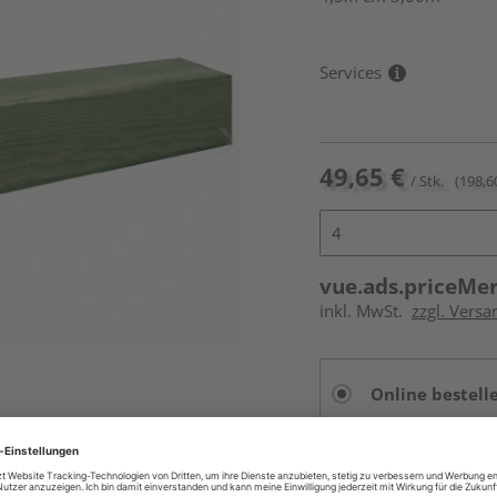
Services
49,65 €
/ Stk.
(198,6
vue.ads.priceMe
inkl. MwSt.
zzgl. Vers
Online bestell
Auf Vorbestellun
vue.ads.priceMerch