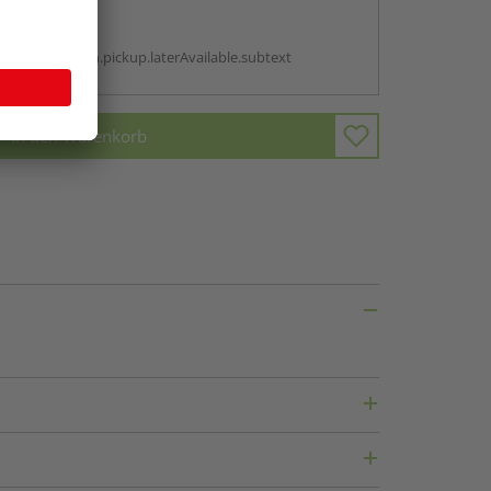
abholen
g:
antBox.option.pickup.laterAvailable.subtext
In den Warenkorb