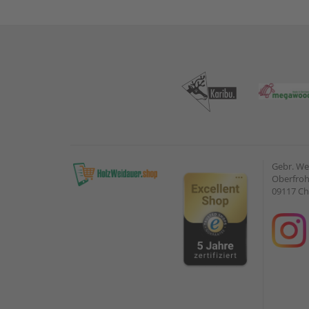
Gebr. W
Oberfroh
09117 C