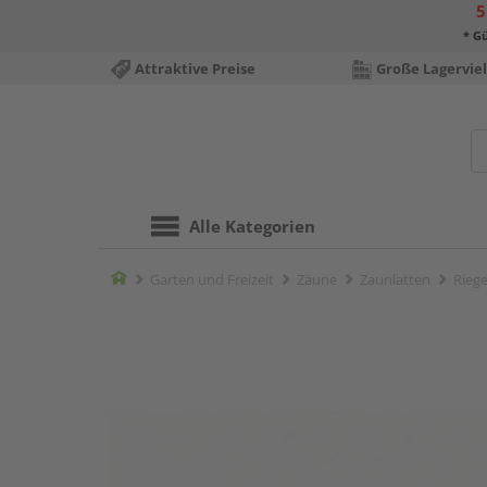
5
* Gü
Attraktive Preise
Große Lagerviel
Alle Kategorien
Home
Garten und Freizeit
Zäune
Zaunlatten
Riege