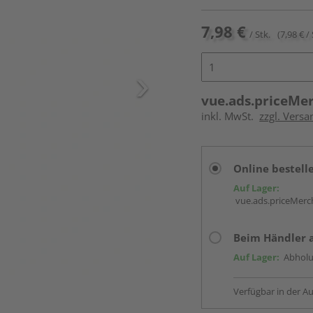
7,98 €
/ Stk.
(7,98 € / 
vue.ads.priceMe
inkl. MwSt.
zzgl. Versa
Online bestell
Auf Lager:
vue.ads.priceMerch
Beim Händler 
Auf Lager:
Abholu
Verfügbar in der Au