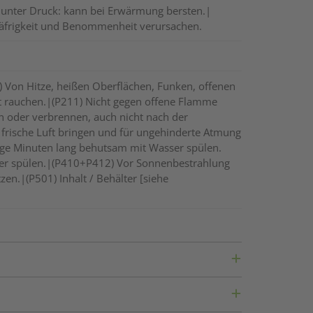
 unter Druck: kann bei Erwärmung bersten.|
läfrigkeit und Benommenheit verursachen.
) Von Hitze, heißen Oberflächen, Funken, offenen
t rauchen.|(P211) Nicht gegen offene Flamme
n oder verbrennen, auch nicht nach der
frische Luft bringen und für ungehinderte Atmung
ge Minuten lang behutsam mit Wasser spülen.
ter spülen.|(P410+P412) Vor Sonnenbestrahlung
en.|(P501) Inhalt / Behälter [siehe