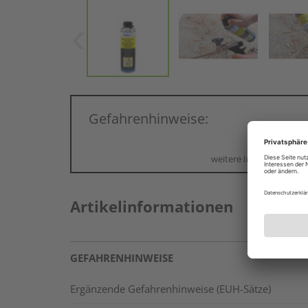
Gefahrenhinweise:
weitere Informationen
Artikelinformationen
GEFAHRENHINWEISE
Ergänzende Gefahrenhinweise (EUH-Sätze)