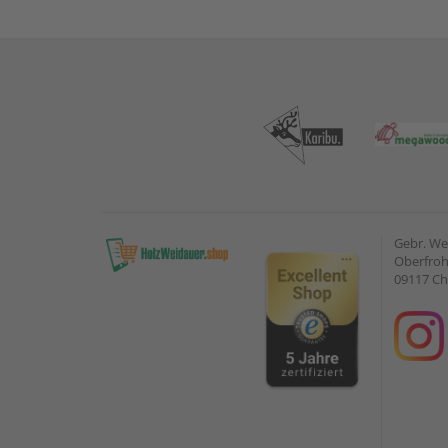
Gebr. W
Oberfroh
09117 C