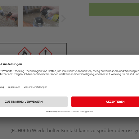
(EUH066) Wiederholter Kontakt kann zu spröder oder rissige