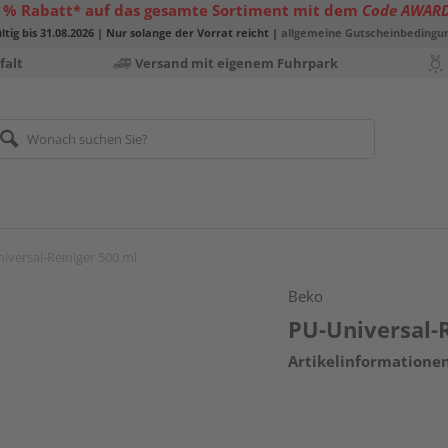
 % Rabatt* auf das gesamte Sortiment mit dem
Code AWAR
ltig bis 31.08.2026 | Nur solange der Vorrat reicht |
allgemeine Gutscheinbedingu
falt
Versand mit eigenem Fuhrpark
iversal-Reiniger 500 ml
Beko
PU-Universal-
Artikelinformatione