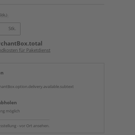
Stk.)
Stk.
rchantBox.total
ndkosten für Paketdienst
en
antBox.option.delivery.available.subtext
abholen
ng möglich
sstellung - vor Ort ansehen.