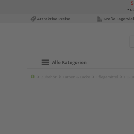
5
* Gü
Attraktive Preise
Große Lagerviel
Alle Kategorien
Home
Zubehör
Farben & Lacke
Pflegemittel
PU-Un