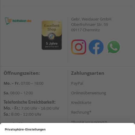
Gebr. Weidauer GmbH
Oberfrohnaer Str. 59
09117 Chemnitz
Öffnungszeiten:
Zahlungsarten
Mo. – Fr.
07:00 – 18:00
PayPal
Sa.
08:00 – 12:00
Onlineüberweisung
Kreditkarte
Telefonische Erreichbarkeit:
Mo. - Fr.:
7:00 Uhr - 16:00 Uhr
Rechnung*
Sa.:
8:00 - 12:00 Uhr
*Bonität vorausgesetzt
Wir helfen Ihnen gerne
weiter
Versand