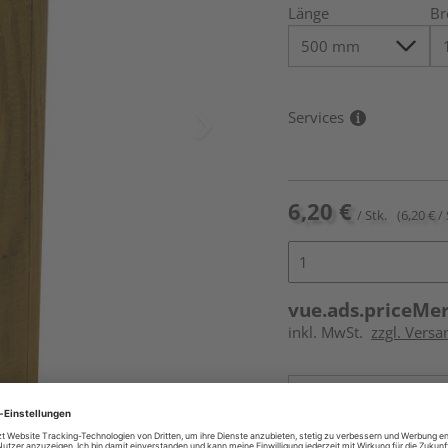
Länge
Br
Services
6,20 €
/ Stk.
(6,20 € / 
vue.ads.priceMe
inkl. MwSt.
zzgl. Versa
Online bestell
Auf Vorbestellun