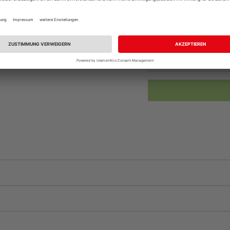
vue.ads.priceMerch
Beim Händler 
Auf Vorbestellun
vue.ads.priceMerch