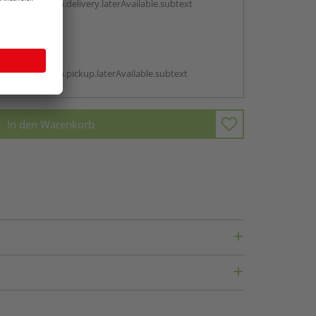
antBox.option.delivery.laterAvailable.subtext
abholen
g:
antBox.option.pickup.laterAvailable.subtext
In den Warenkorb