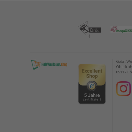
Gebr. W
Oberfroh
09117 C