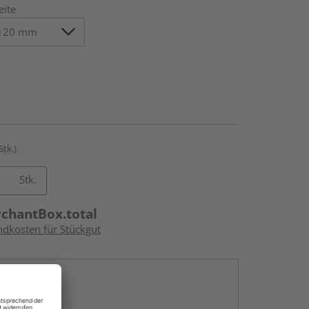
eite
Stk.)
Stk.
rchantBox.total
ndkosten für Stückgut
en
g: