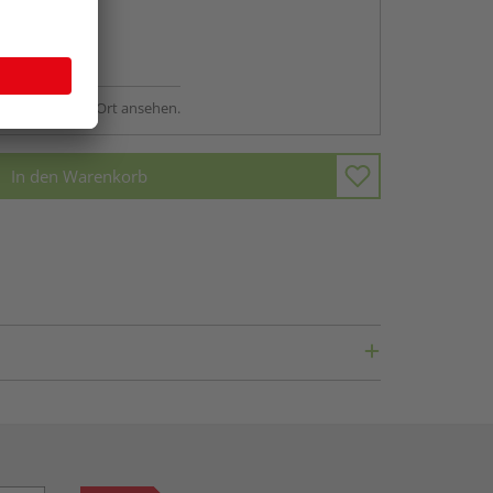
abholen
ng möglich
sstellung - vor Ort ansehen.
In den Warenkorb