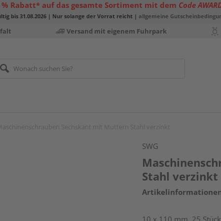
 % Rabatt* auf das gesamte Sortiment mit dem
Code AWAR
ltig bis 31.08.2026 | Nur solange der Vorrat reicht |
allgemeine Gutscheinbedingu
falt
Versand mit eigenem Fuhrpark
aschinenschrauben Sechskant mit Muttern Stahl verzinkt
SWG
Maschinensch
Stahl verzinkt
Artikelinformatione
10 x 110 mm, 25 Stück