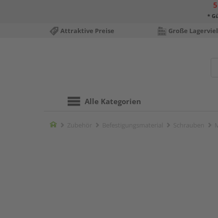
5
* Gü
Attraktive Preise
Große Lagerviel
Alle Kategorien
Home
Zubehör
Befestigungsmaterial
Schrauben
M