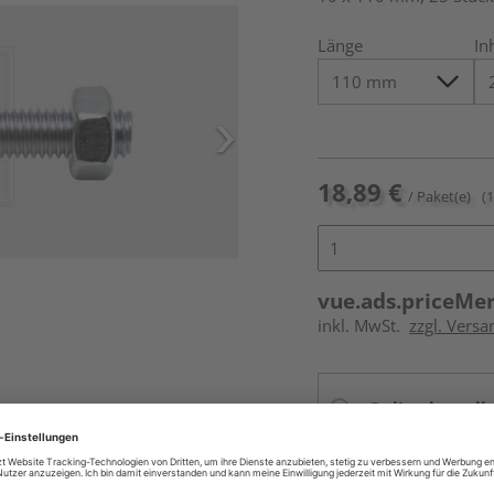
Länge
In
18,89 €
/ Paket(e)
(
vue.ads.priceMe
inkl. MwSt.
zzgl. Versa
Online bestell
Auf Lager:
vue.ads.priceMerch