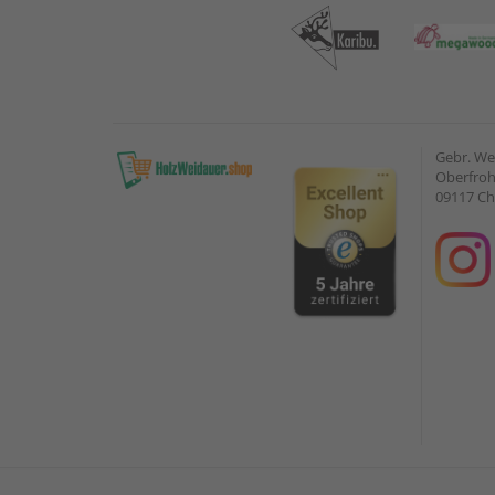
Gebr. W
Oberfroh
09117 C