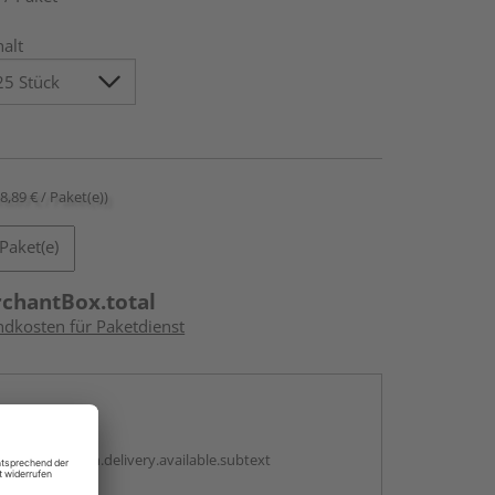
halt
18,89 € / Paket(e))
Paket(e)
rchantBox.total
ndkosten für Paketdienst
en
antBox.option.delivery.available.subtext