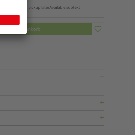
g:
antBox.option.pickup.laterAvailable.subtext
In den Warenkorb