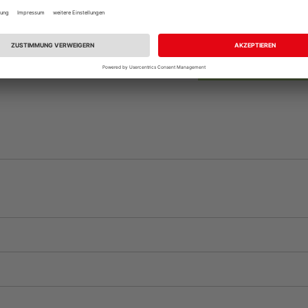
Auf Vorbestellun
vue.ads.priceMerch