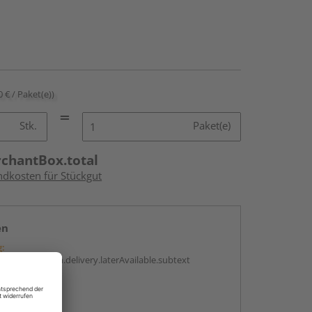
0 € / Paket(e))
Stk.
Paket(e)
rchantBox.total
ndkosten für Stückgut
en
g:
antBox.option.delivery.laterAvailable.subtext
abholen