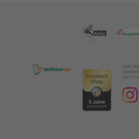
Gebr. W
Oberfroh
09117 C