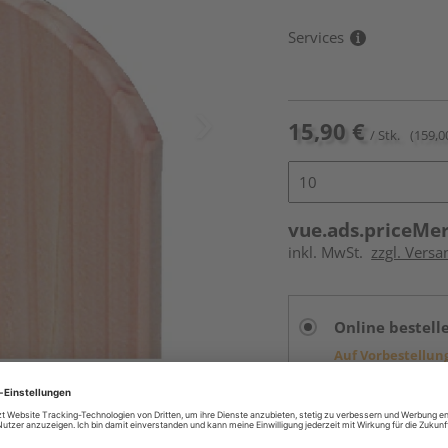
Services
15,90 €
/ Stk.
(159,0
vue.ads.priceMe
inkl. MwSt.
zzgl. Versa
Online bestell
Auf Vorbestellun
vue.ads.priceMerch
Beim Händler 