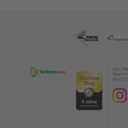
Gebr. W
Oberfroh
09117 C