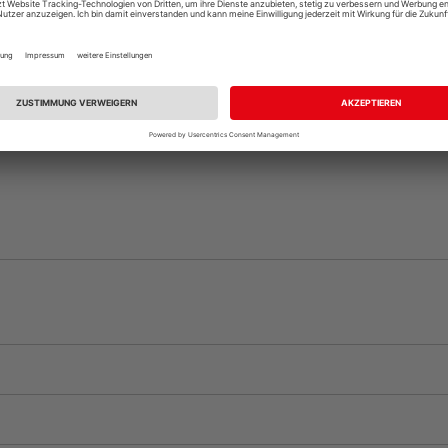
Beim Händler 
Auf Vorbestellun
vue.ads.priceMerch