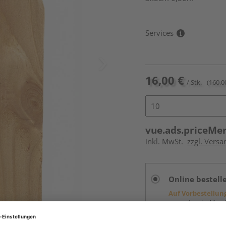
Services
16,00 €
/ Stk.
(160,0
vue.ads.priceMe
inkl. MwSt.
zzgl. Versa
Online bestell
Auf Vorbestellun
vue.ads.priceMerch