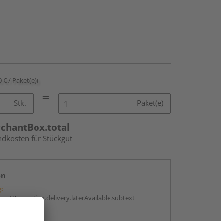
0 € / Paket(e))
Stk.
Paket(e)
rchantBox.total
ndkosten für Stückgut
en
g:
antBox.option.delivery.laterAvailable.subtext