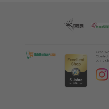
Gebr. W
Oberfroh
09117 C