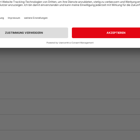
Auf Vorbestellun
vue.ads.priceMerch