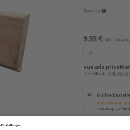
Services
9,95 €
/ Stk.
(99,50 € 
vue.ads.priceMe
inkl. MwSt.
zzgl. Versa
Online bestell
Auf Vorbestellun
vue.ads.priceMerch
Beim Händler 