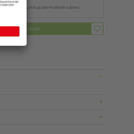
g:
antBox.option.pickup.laterAvailable.subtext
In den Warenkorb