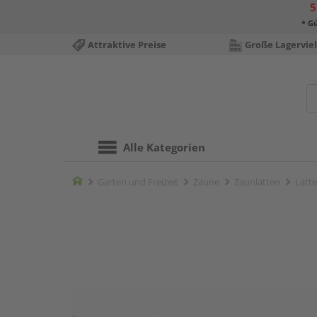
5
* Gü
Attraktive Preise
Große Lagerviel
Alle Kategorien
Home
Garten und Freizeit
Zäune
Zaunlatten
Latt