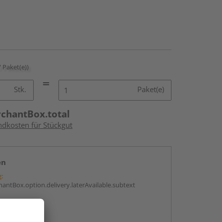
/ Paket(e))
Stk.
Paket(e)
rchantBox.total
ndkosten für Stückgut
en
g:
antBox.option.delivery.laterAvailable.subtext
abholen